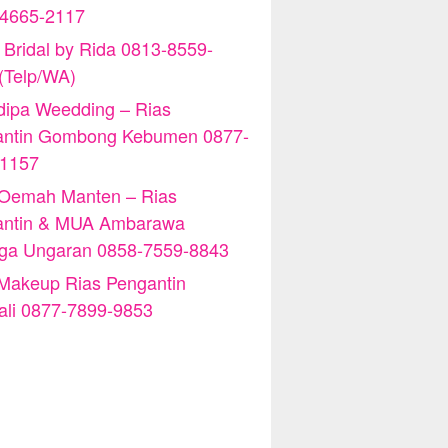
-4665-2117
 Bridal by Rida 0813-8559-
(Telp/WA)
ipa Weedding – Rias
antin Gombong Kebumen 0877-
-1157
 Oemah Manten – Rias
antin & MUA Ambarawa
iga Ungaran 0858-7559-8843
Makeup Rias Pengantin
ali 0877-7899-9853