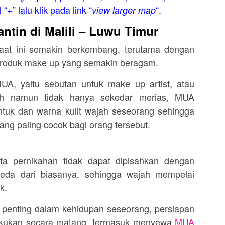
“+” lalu klik pada link “
“.
view larger map
ntin di Malili – Luwu Timur
aat ini semakin berkembang, terutama dengan
 produk make up yang semakin beragam.
UA, yaitu sebutan untuk make up artist, atau
ah namun tidak hanya sekedar merias, MUA
ntuk dan warna kulit wajah seseorang sehingga
ang paling cocok bagi orang tersebut.
sta pernikahan tidak dapat dipisahkan dengan
eda dari biasanya, sehingga wajah mempelai
k.
penting dalam kehidupan seseorang, persiapan
lakukan secara matang, termasuk menyewa
MUA