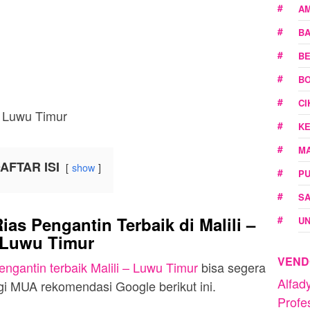
A
B
BE
BO
C
K
M
AFTAR ISI
show
P
SA
s Pengantin Terbaik di Malili –
U
Luwu Timur
VEND
engantin terbaik Malili – Luwu Timur
bisa segera
Alfa
 MUA rekomendasi Google berikut ini.
Profe