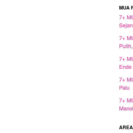
MUA 
7+ MU
Seja
7+ MU
Putih
7+ MU
Ende
7+ MU
Palu
7+ MU
Mano
AREA