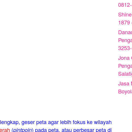
0812
Shine
1879 
Danad
Peng
3253
Jona
Peng
Salat
Jasa 
Boyol
engkap, geser peta agar lebih fokus ke wilayah
erah
(
) pada peta, atau perbesar peta di
pintpoin