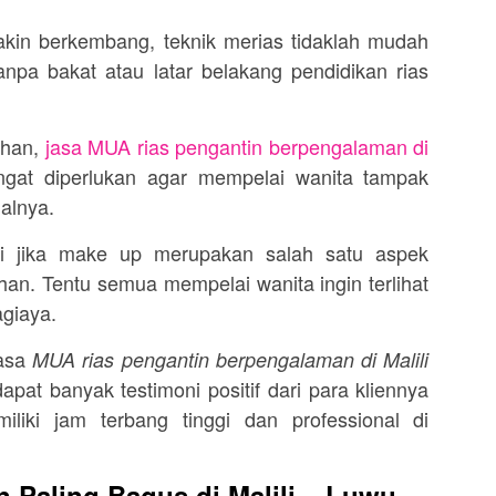
akin berkembang, teknik merias tidaklah mudah
npa bakat atau latar belakang pendidikan rias
ahan,
jasa MUA rias pengantin berpengalaman di
gat diperlukan agar mempelai wanita tampak
ialnya.
agi jika make up merupakan salah satu aspek
han. Tentu semua mempelai wanita ingin terlihat
agiaya.
jasa
MUA rias pengantin berpengalaman di Malili
pat banyak testimoni positif dari para kliennya
iki jam terbang tinggi dan professional di
 Paling Bagus di Malili – Luwu