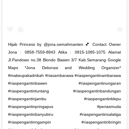
Hijab Princess by @jona.oemahmanten 💕 Contact Owner
Jona : 0858-7559-8843 Atika : 0815-1085-1075 Alamat
Jl.Pandowo no.38 Blondo Bawen 3/7 Kab.Semarang Google
Maps *Jona Dekorasi and Wedding Organizer*
#makeupakadnikah #riasambarawa #riaspengantinambarawa
#riaspengantinbawen #riaspengantinungaran
#riaspengantintuntang #riaspengantinbandungan
#riaspengantinjambu #riaspengantinklepu
#riaspengantinpringapus #periasmuda
#riaspengantinbanyubiru #riaspengantinsalatiga
#riaspengantinngampin #riaspengantinbringin