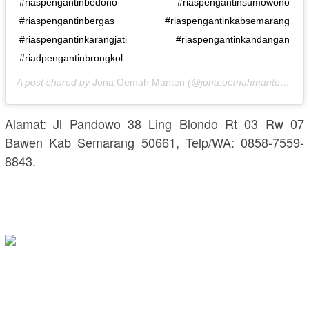
#riaspengantinbedono #riaspengantinsumowono
#riaspengantinbergas #riaspengantinkabsemarang
#riaspengantinkarangjati #riaspengantinkandangan
#riadpengantinbrongkol
A post shared by
Jona Oemah Manten
(@jona.oemahmanten) on
Alamat: Jl Pandowo 38 Ling Blondo Rt 03 Rw 07
Bawen Kab Semarang 50661, Telp/WA: 0858-7559-
8843.