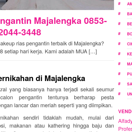
A
B
ngantin Majalengka 0853-
BE
2044-3448
BO
eup rias pengantin terbaik di Majalengka?
C
 setiap hari kerja. Kami adalah MUA […]
K
M
P
rnikahan di
Majalengka
SA
al yang biasanya hanya terjadi sekali seumur
U
calon pengantin tentunya berharap pesta
ngan lancar dan meriah seperti yang diimpikan.
VEND
nikahan sendiri tidaklah mudah, mulai dari
Alfa
si, makanan atau kathering hingga baju dan
Profe