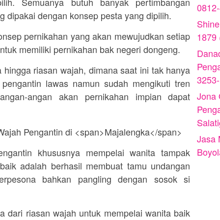
ilih. Semuanya butuh banyak pertimbangan
0812
dipakai dengan konsep pesta yang dipilih.
Shine
 konsep pernikahan yang akan mewujudkan setiap
1879 
ntuk memiliki pernikahan bak negeri dongeng.
Danad
Peng
hingga riasan wajah, dimana saat ini tak hanya
3253
an pengantin lawas namun sudah mengikuti tren
Jona
angan-angan akan pernikahan impian dapat
Peng
Salat
Jasa 
Boyol
ngantin khususnya mempelai wanita tampak
g baik adalah berhasil membuat tamu undangan
terpesona bahkan pangling dengan sosok si
a dari riasan wajah untuk mempelai wanita baik