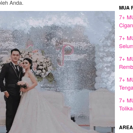
oleh Anda.
MUA 
7+ MU
Cigan
7+ MU
Selu
7+ MU
Remb
7+ MU
Teng
7+ MU
Tolika
AREA