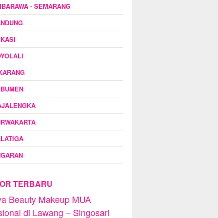
MBARAWA - SEMARANG
ANDUNG
KASI
YOLALI
IKARANG
EBUMEN
AJALENGKA
URWAKARTA
LATIGA
NGARAN
OR TERBARU
dya Beauty Makeup MUA
sional di Lawang – Singosari