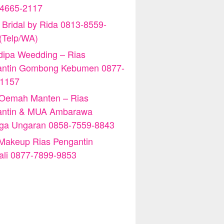
-4665-2117
 Bridal by Rida 0813-8559-
(Telp/WA)
ipa Weedding – Rias
antin Gombong Kebumen 0877-
-1157
 Oemah Manten – Rias
antin & MUA Ambarawa
iga Ungaran 0858-7559-8843
Makeup Rias Pengantin
ali 0877-7899-9853