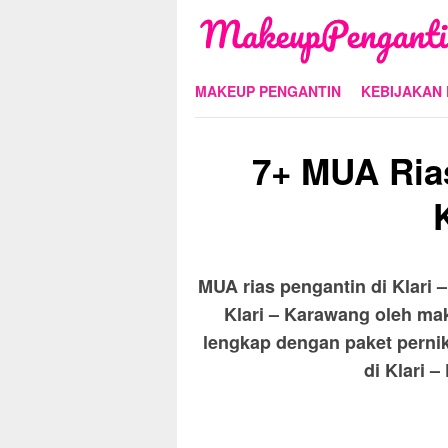
Skip
to
content
MAKEUP PENGANTIN
KEBIJAKAN 
7+ MUA Rias
MUA rias pengantin di Klari 
Klari – Karawang oleh mak
lengkap dengan paket perni
di Klari 