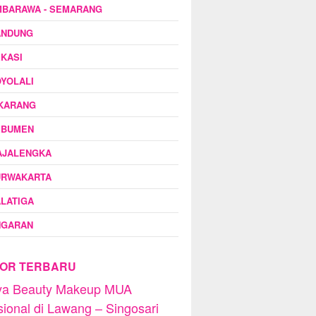
MBARAWA - SEMARANG
ANDUNG
KASI
YOLALI
IKARANG
EBUMEN
AJALENGKA
URWAKARTA
LATIGA
NGARAN
OR TERBARU
dya Beauty Makeup MUA
sional di Lawang – Singosari