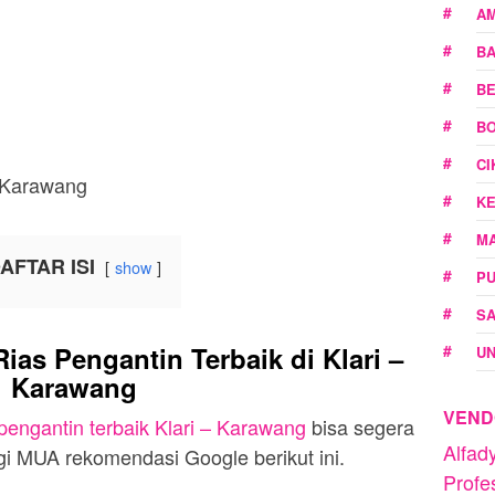
A
B
BE
BO
C
K
M
AFTAR ISI
show
P
SA
as Pengantin Terbaik di Klari –
U
Karawang
VEND
pengantin terbaik Klari – Karawang
bisa segera
Alfa
 MUA rekomendasi Google berikut ini.
Profe