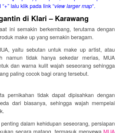
“+” lalu klik pada link “
“.
view larger map
antin di Klari – Karawang
aat ini semakin berkembang, terutama dengan
 produk make up yang semakin beragam.
UA, yaitu sebutan untuk make up artist, atau
ah namun tidak hanya sekedar merias, MUA
ntuk dan warna kulit wajah seseorang sehingga
ang paling cocok bagi orang tersebut.
sta pernikahan tidak dapat dipisahkan dengan
eda dari biasanya, sehingga wajah mempelai
k.
penting dalam kehidupan seseorang, persiapan
lakukan secara matang, termasuk menyewa
MUA