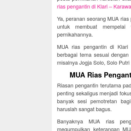
rias pengantin di Klari – Karaw
Ya, peranan seorang MUA rias p
untuk membuat mempelai w
pernikahannya.
MUA rias pengantin di Klar
berbagai tema sesuai dengan ke
misalnya Jogja Solo, Solo Putr
MUA Rias Penganti
Riasan pengantin terutama pa
penting sekaligus menjadi fokus
banyak sesi pemotretan bag
haruslah sangat bagus.
Banyaknya MUA rias peng
megumpulkan keterangan MUA 