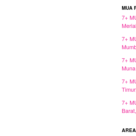
MUA 
7+ MU
Meria
7+ MU
Mumbu
7+ MU
Muna
7+ MU
Timur
7+ MU
Barat
AREA