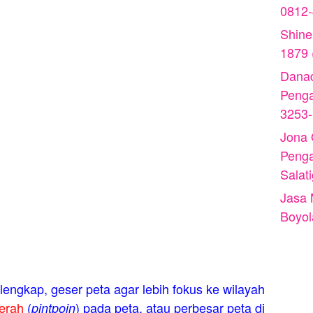
0812
Shine
1879 
Danad
Peng
3253
Jona
Peng
Salat
Jasa 
Boyol
engkap, geser peta agar lebih fokus ke wilayah
erah
(
) pada peta, atau perbesar peta di
pintpoin