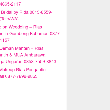
-4665-2117
 Bridal by Rida 0813-8559-
(Telp/WA)
ipa Weedding – Rias
antin Gombong Kebumen 0877-
-1157
 Oemah Manten – Rias
antin & MUA Ambarawa
iga Ungaran 0858-7559-8843
Makeup Rias Pengantin
ali 0877-7899-9853