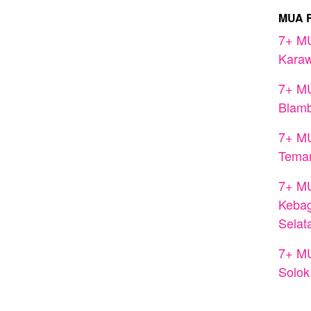
MUA 
7+ MU
Kara
7+ MU
Blamb
7+ MU
Tema
7+ MU
Kebag
Selat
7+ MU
Solok