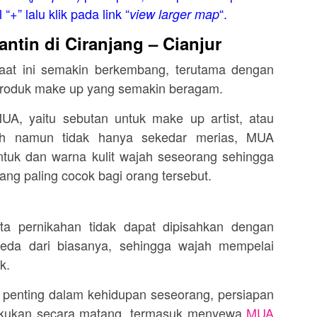
“+” lalu klik pada link “
“.
view larger map
ntin di Ciranjang – Cianjur
aat ini semakin berkembang, terutama dengan
 produk make up yang semakin beragam.
UA, yaitu sebutan untuk make up artist, atau
ah namun tidak hanya sekedar merias, MUA
ntuk dan warna kulit wajah seseorang sehingga
ang paling cocok bagi orang tersebut.
sta pernikahan tidak dapat dipisahkan dengan
eda dari biasanya, sehingga wajah mempelai
k.
penting dalam kehidupan seseorang, persiapan
lakukan secara matang, termasuk menyewa
MUA