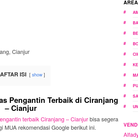
AREA
A
B
BE
BO
C
K
AFTAR ISI
show
M
P
SA
 Pengantin Terbaik di Ciranjang
– Cianjur
U
engantin terbaik Ciranjang – Cianjur
bisa segera
VEND
 MUA rekomendasi Google berikut ini.
Alfa