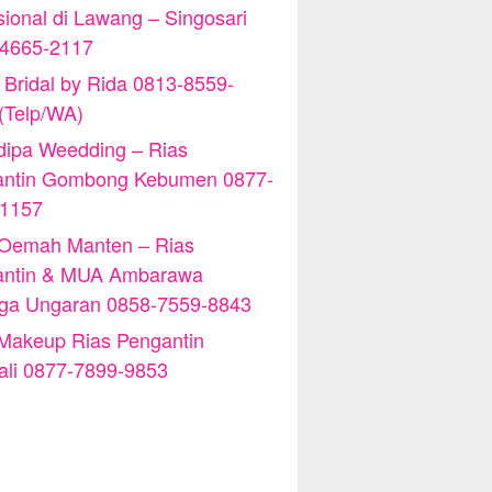
sional di Lawang – Singosari
-4665-2117
 Bridal by Rida 0813-8559-
(Telp/WA)
ipa Weedding – Rias
antin Gombong Kebumen 0877-
-1157
 Oemah Manten – Rias
antin & MUA Ambarawa
iga Ungaran 0858-7559-8843
Makeup Rias Pengantin
ali 0877-7899-9853