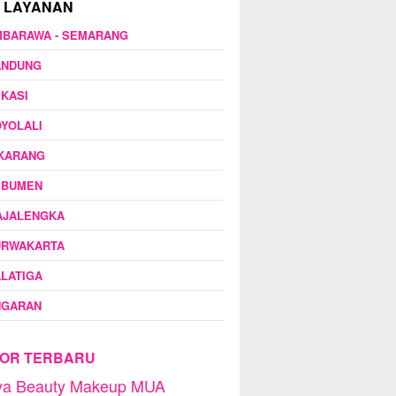
 LAYANAN
MBARAWA - SEMARANG
ANDUNG
KASI
YOLALI
IKARANG
EBUMEN
AJALENGKA
URWAKARTA
LATIGA
NGARAN
OR TERBARU
dya Beauty Makeup MUA