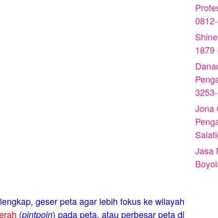
Profe
0812
Shine
1879 
Danad
Peng
3253
Jona
Peng
Salat
Jasa 
Boyol
engkap, geser peta agar lebih fokus ke wilayah
erah
(
) pada peta, atau perbesar peta di
pintpoin