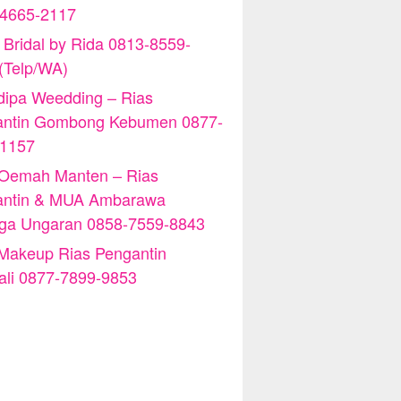
-4665-2117
 Bridal by Rida 0813-8559-
(Telp/WA)
ipa Weedding – Rias
antin Gombong Kebumen 0877-
-1157
 Oemah Manten – Rias
antin & MUA Ambarawa
iga Ungaran 0858-7559-8843
Makeup Rias Pengantin
ali 0877-7899-9853