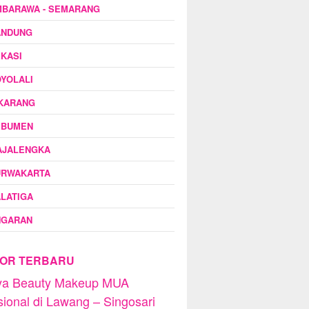
MBARAWA - SEMARANG
ANDUNG
KASI
YOLALI
IKARANG
EBUMEN
AJALENGKA
URWAKARTA
LATIGA
NGARAN
OR TERBARU
dya Beauty Makeup MUA
sional di Lawang – Singosari