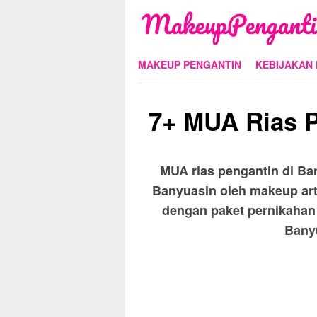
Skip
to
content
MAKEUP PENGANTIN
KEBIJAKAN 
7+ MUA Rias P
MUA rias pengantin di Ba
Banyuasin oleh makeup art
dengan paket pernikahan 
Banyu