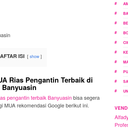
A
B
BE
BO
C
K
AFTAR ISI
show
M
P
 Rias Pengantin Terbaik di
SA
Banyuasin
U
as pengantin terbaik Banyuasin
bisa segera
 MUA rekomendasi Google berikut ini.
VEND
Alfa
Profe