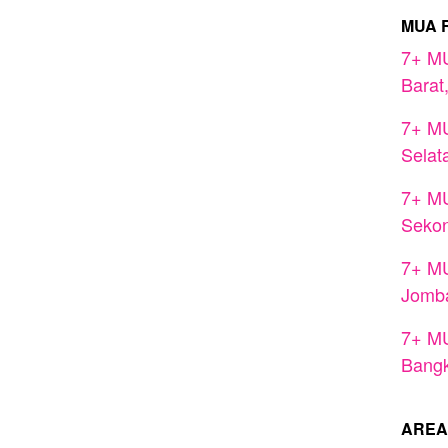
MUA 
7+ MU
Barat
7+ MU
Selat
7+ MU
Seko
7+ MU
Jomb
7+ MU
Bangk
AREA