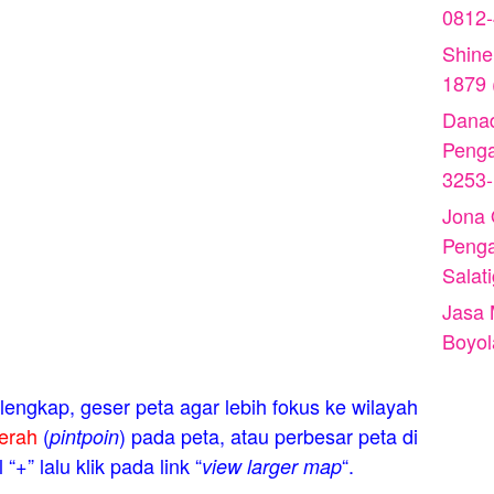
0812
Shine
1879 
Danad
Peng
3253
Jona
Peng
Salat
Jasa 
Boyol
engkap, geser peta agar lebih fokus ke wilayah
erah
(
) pada peta, atau perbesar peta di
pintpoin
“+” lalu klik pada link “
“.
view larger map