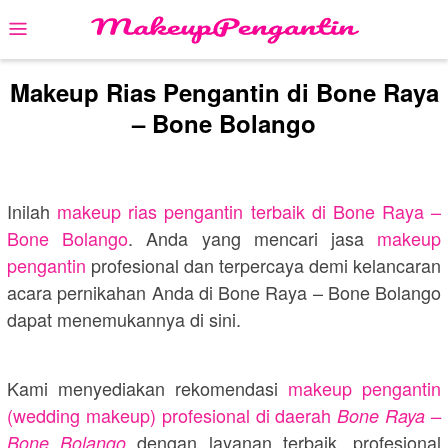
Skip
Mobile
to
Menu
content
Makeup Rias Pengantin di Bone Raya
– Bone Bolango
Inilah
makeup rias pengantin terbaik di
Bone Raya –
Bone Bolango
. Anda yang mencari jasa
makeup
pengantin
profesional dan terpercaya demi kelancaran
acara pernikahan Anda di
Bone Raya – Bone Bolango
dapat menemukannya di sini.
Kami menyediakan rekomendasi
makeup pengantin
(wedding makeup) profesional di daerah
Bone Raya –
dengan layanan terbaik, profesional
Bone Bolango