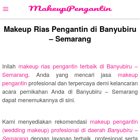
Skip
Mobile
to
Menu
content
Makeup Rias Pengantin di Banyubiru
– Semarang
Inilah
makeup rias pengantin terbaik di
Banyubiru –
Semarang
. Anda yang mencari jasa
makeup
pengantin
profesional dan terpercaya demi kelancaran
acara pernikahan Anda di
Banyubiru – Semarang
dapat menemukannya di sini.
Kami menyediakan rekomendasi
makeup pengantin
(wedding makeup) profesional di daerah
Banyubiru –
dengan layanan terbaik, profesional serta
Semarang